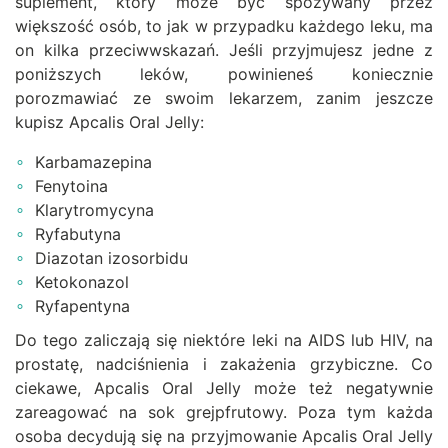
suplement, który może być spożywany przez
większość osób, to jak w przypadku każdego leku, ma
on kilka przeciwwskazań. Jeśli przyjmujesz jedne z
poniższych leków, powinieneś koniecznie
porozmawiać ze swoim lekarzem, zanim jeszcze
kupisz Apcalis Oral Jelly:
Karbamazepina
Fenytoina
Klarytromycyna
Ryfabutyna
Diazotan izosorbidu
Ketokonazol
Ryfapentyna
Do tego zaliczają się niektóre leki na AIDS lub HIV, na
prostatę, nadciśnienia i zakażenia grzybiczne. Co
ciekawe, Apcalis Oral Jelly może też negatywnie
zareagować na sok grejpfrutowy. Poza tym każda
osoba decydują się na przyjmowanie Apcalis Oral Jelly